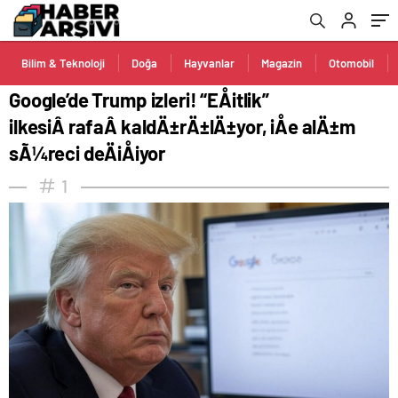
sÃ¼reci deÄiÅiyor
Bilim & Teknoloji
Doğa
Hayvanlar
Magazin
Otomobil
Google’de Trump izleri! “EÅitlik”
ilkesiÂ rafaÂ kaldÄ±rÄ±lÄ±yor, iÅe alÄ±m
sÃ¼reci deÄiÅiyor
1