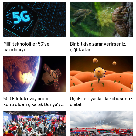
Milli teknolojiler 5G’ye
Bir bitkiye zarar verirseniz,
hazırlanıyor
çığlık atar
500 kiloluk uzay aracı
Uçuk ileri yaşlarda kabusunuz
kontrolden çıkarak Dünya’ya
olabilir
düşecek