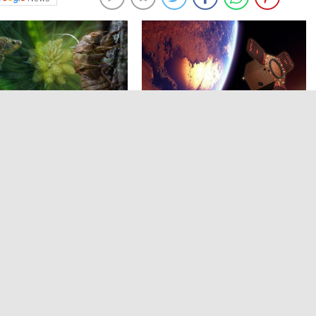
iye zarar verirseniz, çığlık
500 kiloluk uzay aracı kontrolden
çıkarak Dünya’ya düşecek
korumasındaki çocuklar
KKTC’de TEKNOFEST heyecanı
eriyle TEKNOFEST KKTC’de
devam ediyor