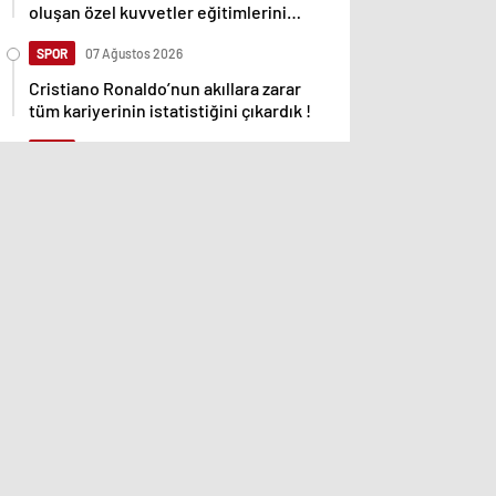
oluşan özel kuvvetler eğitimlerini
başlattı.
SPOR
07 Ağustos 2026
Cristiano Ronaldo’nun akıllara zarar
tüm kariyerinin istatistiğini çıkardık !
SPOR
07 Ağustos 2026
Galatasaray’a kötü haber! Monaco’dan
flaş Onyekuru kararı.
GÜNDEM
07 Ağustos 2026
Trump’tan seçim sonrası ilk mülakat
GÜNDEM
07 Ağustos 2026
Avusturya başbakanı Sebastian Kurz
ile ilgili bilinmeyenler
KATEGORİNİN POPÜLERLERİ