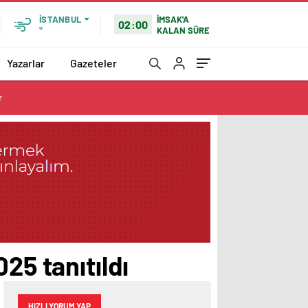
İMSAK'A
İSTANBUL
02:00
KALAN SÜRE
°
Yazarlar
Gazeteler
r
25 tanıtıldı
HIZLI YORUM YAP