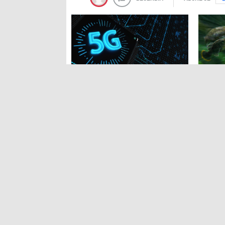
Milli teknolojiler 5G’ye
Bir bitk
hazırlanıyor
atar
Uçuk ileri yaşlarda kabusunuz
Devlet 
olabilir
projel