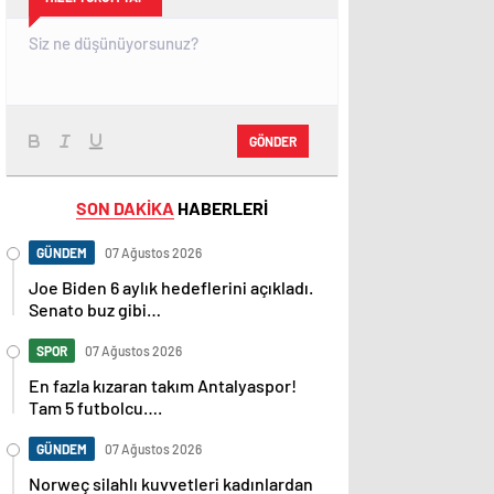
GÖNDER
SON DAKİKA
HABERLERİ
GÜNDEM
07 Ağustos 2026
Joe Biden 6 aylık hedeflerini açıkladı.
Senato buz gibi…
SPOR
07 Ağustos 2026
En fazla kızaran takım Antalyaspor!
Tam 5 futbolcu….
GÜNDEM
07 Ağustos 2026
Norweç silahlı kuvvetleri kadınlardan