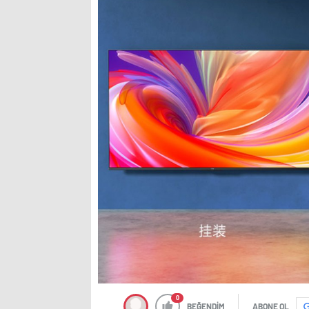
0
BEĞENDİM
ABONE OL