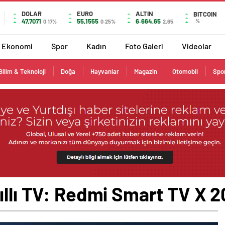
DOLAR
EURO
ALTIN
BITCOIN
47,7071
55,1555
6.664,65
%
0.17%
0.25%
2,65
Ekonomi
Spor
Kadın
Foto Galeri
Videolar
Bilim & Teknoloji
Doğa
Hayvanlar
Magazin
Otomobil
Spo
ıllı TV: Redmi Smart TV X 20