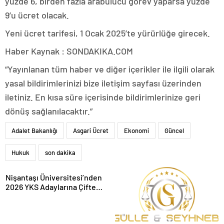
yüzde 6, birden fazla arabulucu görev yaparsa yüzde
9’u ücret olacak.
Yeni ücret tarifesi, 1 Ocak 2025’te yürürlüğe girecek.
Haber Kaynak : SONDAKIKA.COM
“Yayınlanan tüm haber ve diğer içerikler ile ilgili olarak
yasal bildirimlerinizi bize iletişim sayfası üzerinden
iletiniz. En kısa süre içerisinde bildirimlerinize geri
dönüş sağlanılacaktır.”
Adalet Bakanlığı
Asgari Ücret
Ekonomi
Güncel
Hukuk
son dakika
Nişantaşı Üniversitesi’nden
2026 YKS Adaylarına Çifte
Güvence: Sabit Ücret ve
Kesintisiz Burs