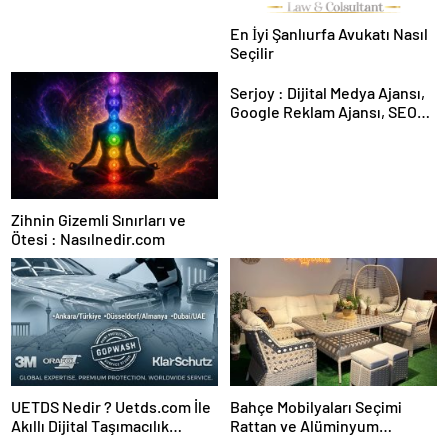
En İyi Şanlıurfa Avukatı Nasıl
Seçilir
Serjoy : Dijital Medya Ajansı,
Google Reklam Ajansı, SEO
Ajansı ve Web Tasarım Ajansı
Zihnin Gizemli Sınırları ve
Ötesi : Nasılnedir.com
UETDS Nedir ? Uetds.com İle
Bahçe Mobilyaları Seçimi
Akıllı Dijital Taşımacılık
Rattan ve Alüminyum
Yazılımı
Rehberi