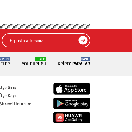
KONOMİ
TRAFİK
CANLI
TELER
YOL DURUMU
KRIPTO PARALAR
Üye Giriş
Üye Kayıt
Şifremi Unuttum