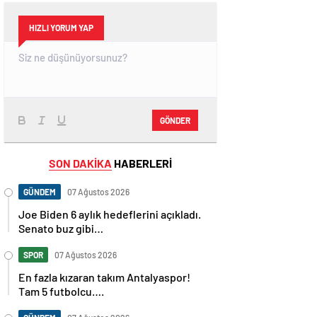
HIZLI YORUM YAP
GÖNDER
SON DAKİKA
HABERLERİ
GÜNDEM
07 Ağustos 2026
Joe Biden 6 aylık hedeflerini açıkladı.
Senato buz gibi…
SPOR
07 Ağustos 2026
En fazla kızaran takım Antalyaspor!
Tam 5 futbolcu….