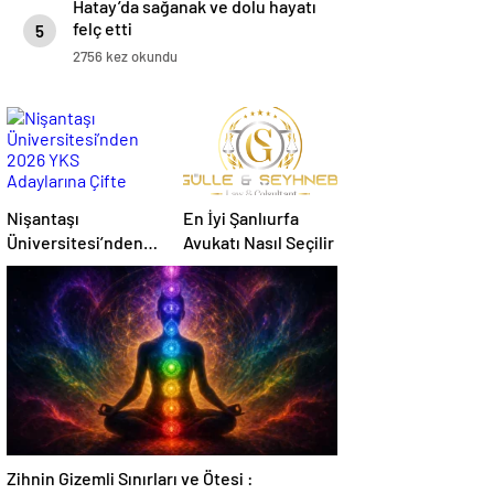
Hatay’da sağanak ve dolu hayatı
felç etti
5
2756 kez okundu
Nişantaşı
En İyi Şanlıurfa
Üniversitesi’nden
Avukatı Nasıl Seçilir
2026 YKS
Adaylarına Çifte
Güvence: Sabit
Ücret ve Kesintisiz
Burs
Zihnin Gizemli Sınırları ve Ötesi :