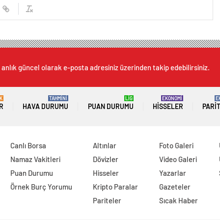
 anlık güncel olarak e-posta adresiniz üzerinden takip edebilirsiniz.
K
TAHMİNİ
LİG
EKONOMİ
E
R
HAVA DURUMU
PUAN DURUMU
HISSELER
PARI
Canlı Borsa
Altınlar
Foto Galeri
Namaz Vakitleri
Dövizler
Video Galeri
Puan Durumu
Hisseler
Yazarlar
Örnek Burç Yorumu
Kripto Paralar
Gazeteler
Pariteler
Sıcak Haber