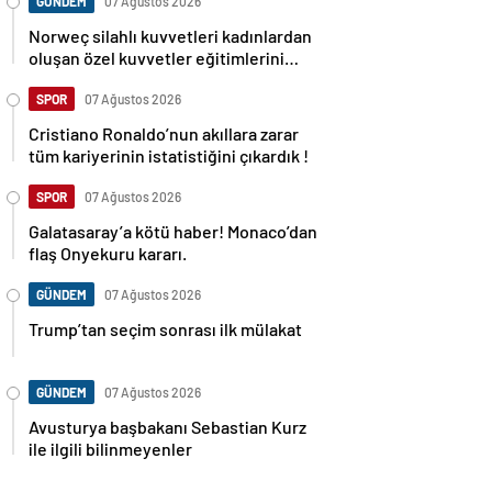
GÜNDEM
07 Ağustos 2026
Norweç silahlı kuvvetleri kadınlardan
oluşan özel kuvvetler eğitimlerini
başlattı.
SPOR
07 Ağustos 2026
Cristiano Ronaldo’nun akıllara zarar
tüm kariyerinin istatistiğini çıkardık !
SPOR
07 Ağustos 2026
Galatasaray’a kötü haber! Monaco’dan
flaş Onyekuru kararı.
GÜNDEM
07 Ağustos 2026
Trump’tan seçim sonrası ilk mülakat
GÜNDEM
07 Ağustos 2026
Avusturya başbakanı Sebastian Kurz
ile ilgili bilinmeyenler