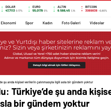
DOLAR
EURO
ALTIN
BITCOIN
47,7113
55,0179
6.566,45
3069838
0.17%
0%
1,14
-0,60%
Ekonomi
Spor
Kadın
Foto Galeri
Videolar
e şu anda kişisel verilerin çalınmasıyla ilgili asla bir gündem yoktur
: Türkiye’de şu anda kişise
 asla bir gündem yoktur