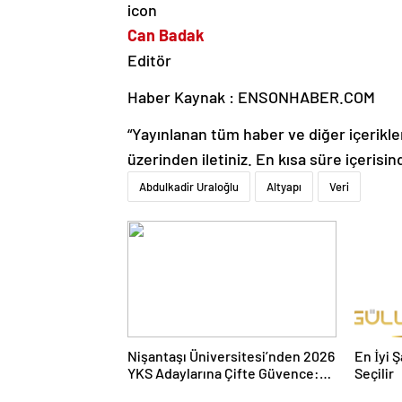
Can Badak
Editör
Haber Kaynak : ENSONHABER.COM
“Yayınlanan tüm haber ve diğer içerikler i
üzerinden iletiniz. En kısa süre içerisin
Abdulkadir Uraloğlu
Altyapı
Veri
Nişantaşı Üniversitesi’nden 2026
En İyi 
YKS Adaylarına Çifte Güvence:
Seçilir
Sabit Ücret ve Kesintisiz Burs