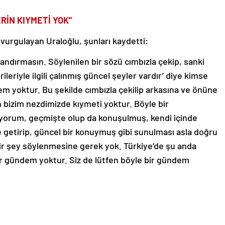
RİN KIYMETİ YOK”
 vurgulayan Uraloğlu, şunları kaydetti:
andırmasın. Söylenilen bir sözü cımbızla çekip, sanki
ileriyle ilgili çalınmış güncel şeyler vardır’ diye kimse
m yoktur. Bu şekilde cımbızla çekilip arkasına ve önüne
 bizim nezdimizde kıymeti yoktur. Böyle bir
yorum, geçmişte olup da konuşulmuş, kendi içinde
e getirip, güncel bir konuymuş gibi sunulması asla doğru
a bir şey söylenmesine gerek yok. Türkiye’de şu anda
a bir gündem yoktur. Siz de lütfen böyle bir gündem