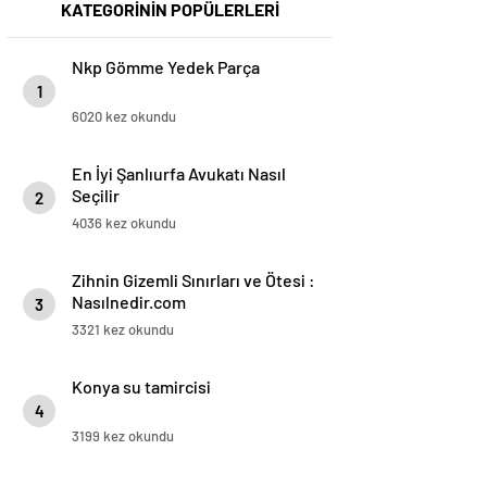
KATEGORİNİN POPÜLERLERİ
Nkp Gömme Yedek Parça
1
6020 kez okundu
En İyi Şanlıurfa Avukatı Nasıl
Seçilir
2
4036 kez okundu
Zihnin Gizemli Sınırları ve Ötesi :
Nasılnedir.com
3
3321 kez okundu
Konya su tamircisi
4
3199 kez okundu