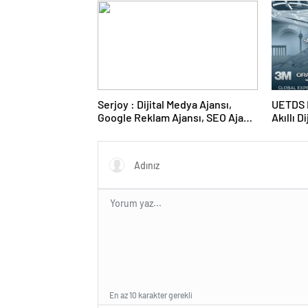
Serjoy : Dijital Medya Ajansı,
UETDS N
Google Reklam Ajansı, SEO Ajansı
Akıllı D
ve Web Tasarım Ajansı
En az 10 karakter gerekli