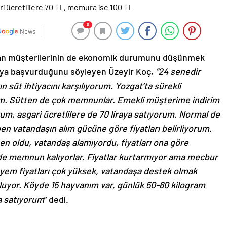
0
News
dan müşterilerinin de ekonomik durumunu düşünmek
maya başvurduğunu söyleyen Üzeyir Koç,
“24 senedir
 süt ihtiyacını karşılıyorum. Yozgat’ta sürekli
rum. Sütten de çok memnunlar. Emekli müşterime indirim
um, asgari ücretlilere de 70 liraya satıyorum. Normal de
ben vatandaşın alım gücüne göre fiyatları belirliyorum.
en oldu, vatandaş alamıyordu, fiyatları ona göre
 de memnun kalıyorlar. Fiyatlar kurtarmıyor ama mecbur
, yem fiyatları çok yüksek, vatandaşa destek olmak
oluyor. Köyde 15 hayvanım var, günlük 50-60 kilogram
a satıyorum
” dedi.