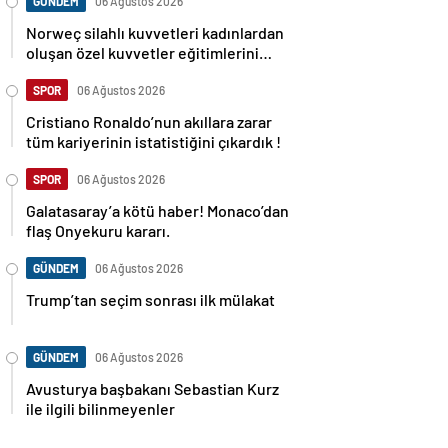
GÜNDEM
06 Ağustos 2026
Norweç silahlı kuvvetleri kadınlardan
oluşan özel kuvvetler eğitimlerini
başlattı.
SPOR
06 Ağustos 2026
Cristiano Ronaldo’nun akıllara zarar
tüm kariyerinin istatistiğini çıkardık !
SPOR
06 Ağustos 2026
Galatasaray’a kötü haber! Monaco’dan
flaş Onyekuru kararı.
GÜNDEM
06 Ağustos 2026
Trump’tan seçim sonrası ilk mülakat
GÜNDEM
06 Ağustos 2026
Avusturya başbakanı Sebastian Kurz
ile ilgili bilinmeyenler