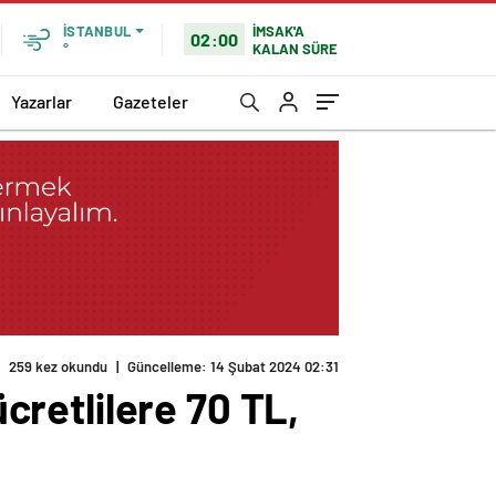
İMSAK'A
İSTANBUL
02:00
KALAN SÜRE
°
Yazarlar
Gazeteler
259 kez okundu
|
Güncelleme: 14 Şubat 2024 02:31
ücretlilere 70 TL,