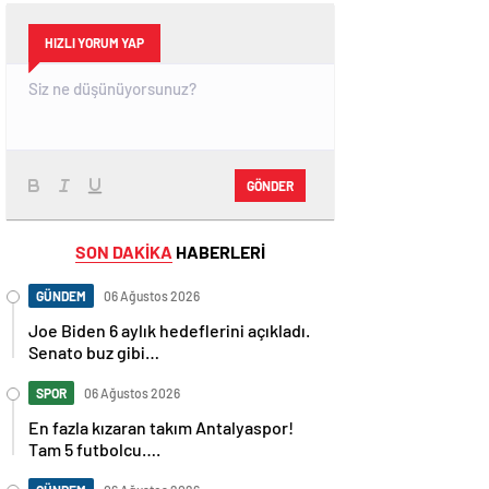
HIZLI YORUM YAP
GÖNDER
SON DAKİKA
HABERLERİ
GÜNDEM
06 Ağustos 2026
Joe Biden 6 aylık hedeflerini açıkladı.
Senato buz gibi…
SPOR
06 Ağustos 2026
En fazla kızaran takım Antalyaspor!
Tam 5 futbolcu….