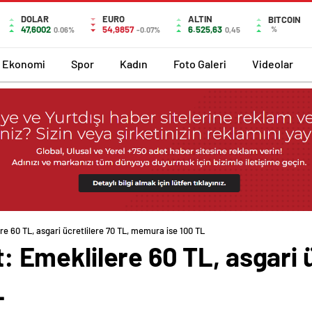
DOLAR
EURO
ALTIN
BITCOIN
47,6002
54,9857
6.525,63
%
0.06%
-0.07%
0,45
Ekonomi
Spor
Kadın
Foto Galeri
Videolar
ere 60 TL, asgari ücretlilere 70 TL, memura ise 100 TL
at: Emeklilere 60 TL, asgari 
L