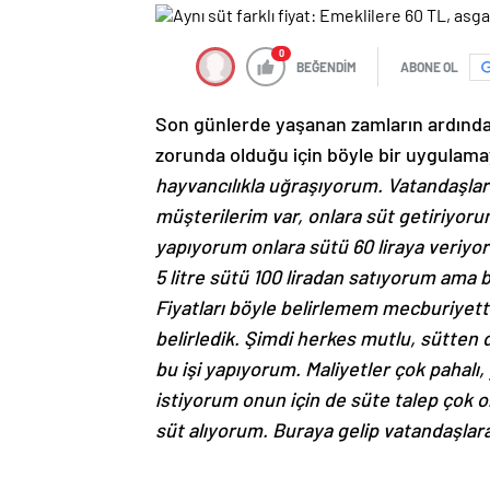
0
BEĞENDİM
ABONE OL
Son günlerde yaşanan zamların ardın
zorunda olduğu için böyle bir uygula
hayvancılıkla uğraşıyorum. Vatandaşların
müşterilerim var, onlara süt getiriyo
yapıyorum onlara sütü 60 liraya veriyor
5 litre sütü 100 liradan satıyorum ama 
Fiyatları böyle belirlemem mecburiyett
belirledik. Şimdi herkes mutlu, sütten
bu işi yapıyorum. Maliyetler çok pahalı
istiyorum onun için de süte talep çok 
süt alıyorum. Buraya gelip vatandaşlar