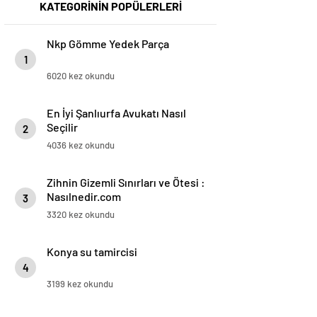
KATEGORİNİN POPÜLERLERİ
Nkp Gömme Yedek Parça
1
6020 kez okundu
En İyi Şanlıurfa Avukatı Nasıl
Seçilir
2
4036 kez okundu
Zihnin Gizemli Sınırları ve Ötesi :
Nasılnedir.com
3
3320 kez okundu
Konya su tamircisi
4
3199 kez okundu