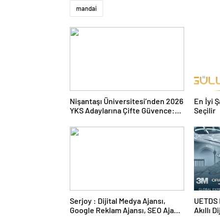
mandai
Nişantaşı Üniversitesi’nden 2026
En İyi 
YKS Adaylarına Çifte Güvence:
Seçilir
Sabit Ücret ve Kesintisiz Burs
Serjoy : Dijital Medya Ajansı,
UETDS N
Google Reklam Ajansı, SEO Ajansı
Akıllı D
ve Web Tasarım Ajansı