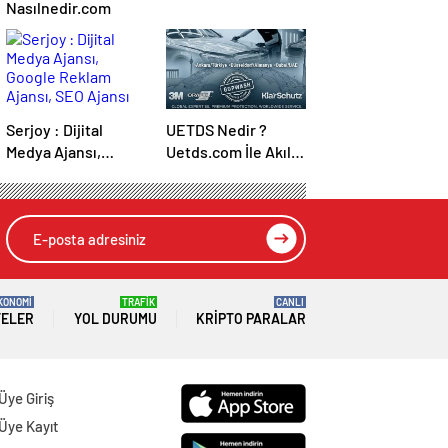
Nasılnedir.com
Serjoy : Dijital
UETDS Nedir ?
Medya Ajansı,
Uetds.com İle Akıllı
Google Reklam
Dijital Taşımacılık
Ajansı, SEO Ajansı
Yazılımı
ve Web Tasarım
Ajansı
KONOMİ
TRAFİK
CANLI
TELER
YOL DURUMU
KRIPTO PARALAR
Üye Giriş
Üye Kayıt