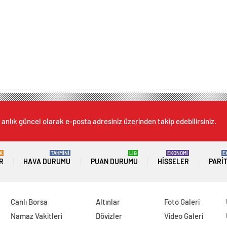
 anlık güncel olarak e-posta adresiniz üzerinden takip edebilirsiniz.
K
TAHMİNİ
LİG
EKONOMİ
E
R
HAVA DURUMU
PUAN DURUMU
HISSELER
PARI
Canlı Borsa
Altınlar
Foto Galeri
Namaz Vakitleri
Dövizler
Video Galeri