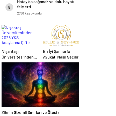
Hatay’da sağanak ve dolu hayatı
felç etti
5
2756 kez okundu
Nişantaşı
En İyi Şanlıurfa
Üniversitesi’nden
Avukatı Nasıl Seçilir
2026 YKS
Adaylarına Çifte
Güvence: Sabit
Ücret ve Kesintisiz
Burs
Zihnin Gizemli Sınırları ve Ötesi :