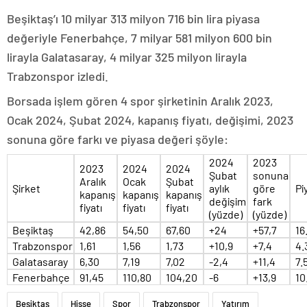
Beşiktaş’ı 10 milyar 313 milyon 716 bin lira piyasa
değeriyle Fenerbahçe, 7 milyar 581 milyon 600 bin
lirayla Galatasaray, 4 milyar 325 milyon lirayla
Trabzonspor izledi.
Borsada işlem gören 4 spor şirketinin Aralık 2023,
Ocak 2024, Şubat 2024, kapanış fiyatı, değişimi, 2023
sonuna göre farkı ve piyasa değeri şöyle:
2024
2023
2023
2024
2024
Şubat
sonuna
Aralık
Ocak
Şubat
Şirket
aylık
göre
Pi
kapanış
kapanış
kapanış
değişim
fark
fiyatı
fiyatı
fiyatı
(yüzde)
(yüzde)
Beşiktaş
42,86
54,50
67,60
+24
+57,7
16
Trabzonspor
1,61
1,56
1,73
+10,9
+7,4
4.
Galatasaray
6,30
7,19
7,02
-2,4
+11,4
7.
Fenerbahçe
91,45
110,80
104,20
-6
+13,9
10
Beşiktaş
Hisse
Spor
Trabzonspor
Yatırım