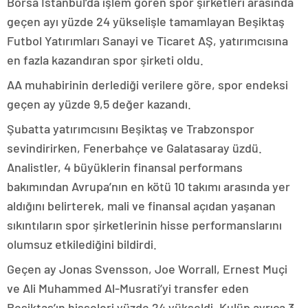
Borsa İstanbul’da işlem gören spor şirketleri arasında
geçen ayı yüzde 24 yükselişle tamamlayan Beşiktaş
Futbol Yatırımları Sanayi ve Ticaret AŞ, yatırımcısına
en fazla kazandıran spor şirketi oldu.
AA muhabirinin derlediği verilere göre, spor endeksi
geçen ay yüzde 9,5 değer kazandı.
Şubatta yatırımcısını Beşiktaş ve Trabzonspor
sevindirirken, Fenerbahçe ve Galatasaray üzdü.
Analistler, 4 büyüklerin finansal performans
bakımından Avrupa’nın en kötü 10 takımı arasında yer
aldığını belirterek, mali ve finansal açıdan yaşanan
sıkıntıların spor şirketlerinin hisse performanslarını
olumsuz etkilediğini bildirdi.
Geçen ay Jonas Svensson, Joe Worrall, Ernest Muçi
ve Ali Muhammed Al-Musrati’yi transfer eden
Beşiktaş’ın hisseleri yüzde 24 yükseldi. Kulüp ayrıca 3