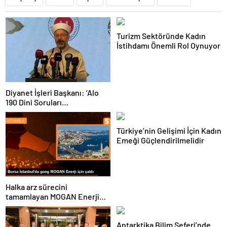
Turizm Sektöründe Kadın
İstihdamı Önemli Rol Oynuyor
Diyanet İşleri Başkanı: ‘Alo
190 Dini Soruları
Cevaplandırma Hattı’
Ramazan boyunca hizmette
Türkiye’nin Gelişimi İçin Kadın
olacak
Emeği Güçlendirilmelidir
Halka arz sürecini
tamamlayan MOGAN Enerji
#MOGAN koduyla Borsa
İstanbul’da işlem görmeye
Antarktika Bilim Seferi’nde
başladı