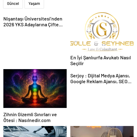
Güncel
Yaşam
Nişantaşı Üniversitesi’nden
2026 YKS Adaylarına Çifte
Güvence: Sabit Ücret ve
Kesintisiz Burs
En İyi Şanlıurfa Avukatı Nasıl
Seçilir
Serjoy : Dijital Medya Ajansı,
Google Reklam Ajansı, SEO
Ajansı ve Web Tasarım Ajansı
Zihnin Gizemli Sınırları ve
Ötesi : Nasılnedir.com