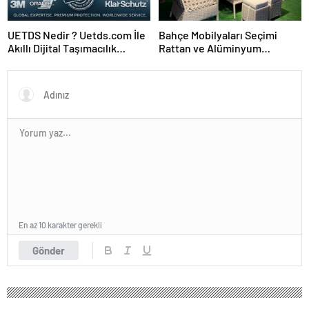
UETDS Nedir ? Uetds.com İle
Bahçe Mobilyaları Seçimi
Akıllı Dijital Taşımacılık
Rattan ve Alüminyum
Yazılımı
Rehberi
En az 10 karakter gerekli
Gönder