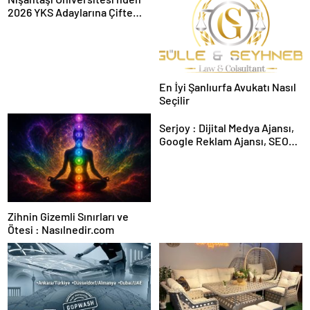
2026 YKS Adaylarına Çifte
Güvence: Sabit Ücret ve
Kesintisiz Burs
En İyi Şanlıurfa Avukatı Nasıl
Seçilir
Serjoy : Dijital Medya Ajansı,
Google Reklam Ajansı, SEO
Ajansı ve Web Tasarım Ajansı
Zihnin Gizemli Sınırları ve
Ötesi : Nasılnedir.com