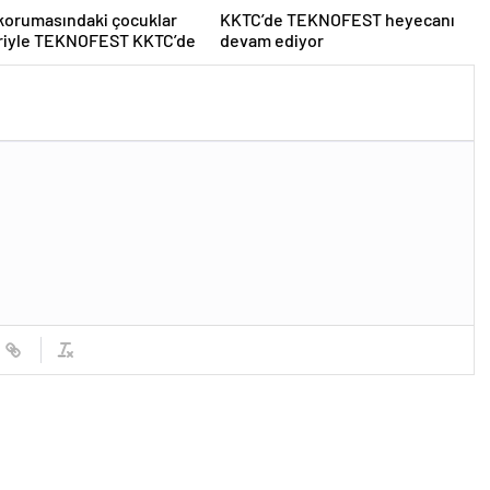
korumasındaki çocuklar
KKTC’de TEKNOFEST heyecanı
eriyle TEKNOFEST KKTC’de
devam ediyor