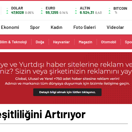
DOLAR
EURO
ALTIN
BITCOIN
47,6028
55,1255
6.524,31
%
0.05%
0.14%
0,43
Ekonomi
Spor
Kadın
Foto Galeri
Videolar
Bilim & Teknoloji
Doğa
Hayvanlar
Magazin
Otomobil
Spo
itliliğini Artırıyor