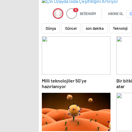
0
BEĞENDİM
ABONE OL
Dünya
Güncel
son dakika
Teknoloji
Milli teknolojiler 5G’ye
Bir bitk
hazırlanıyor
atar