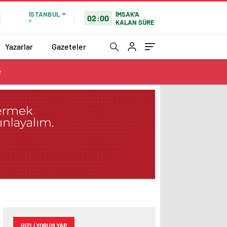
İMSAK'A
İSTANBUL
02:00
KALAN SÜRE
°
Yazarlar
Gazeteler
r
HIZLI YORUM YAP