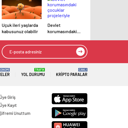
Uçuk ileri yaşlarda
Devlet
kabusunuz olabilir
korumasındaki
çocuklar
projeleriyle
TEKNOFEST
KKTC’de
KONOMİ
TRAFİK
CANLI
TELER
YOL DURUMU
KRIPTO PARALAR
Üye Giriş
Üye Kayıt
Şifremi Unuttum