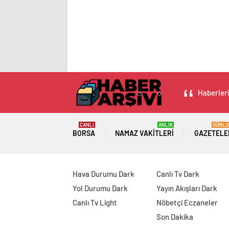
Haberleri
CANLI
ANLIK
GÜNLÜ
BORSA
NAMAZ VAKITLERI
GAZETELE
Hava Durumu Dark
Canlı Tv Dark
Yol Durumu Dark
Yayın Akışları Dark
Canlı Tv Light
Nöbetçi Eczaneler
Son Dakika