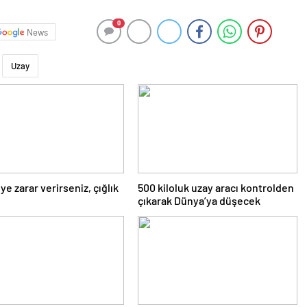
0
News
Uzay
iye zarar verirseniz, çığlık
500 kiloluk uzay aracı kontrolden
çıkarak Dünya’ya düşecek