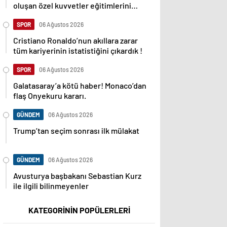
oluşan özel kuvvetler eğitimlerini
başlattı.
SPOR
06 Ağustos 2026
Cristiano Ronaldo’nun akıllara zarar
tüm kariyerinin istatistiğini çıkardık !
SPOR
06 Ağustos 2026
Galatasaray’a kötü haber! Monaco’dan
flaş Onyekuru kararı.
GÜNDEM
06 Ağustos 2026
Trump’tan seçim sonrası ilk mülakat
GÜNDEM
06 Ağustos 2026
Avusturya başbakanı Sebastian Kurz
ile ilgili bilinmeyenler
KATEGORİNİN POPÜLERLERİ