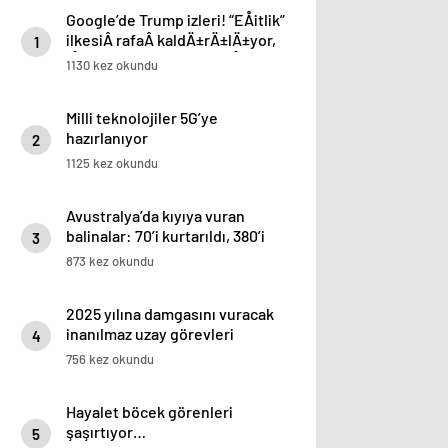
Google’de Trump izleri! “EÅitlik”
ilkesiÂ rafaÂ kaldÄ±rÄ±lÄ±yor,
1
iÅe alÄ±m sÃ¼reci deÄiÅiyor
1130 kez okundu
Milli teknolojiler 5G’ye
hazırlanıyor
2
1125 kez okundu
Avustralya’da kıyıya vuran
balinalar: 70’i kurtarıldı, 380’i
3
öldü
873 kez okundu
2025 yılına damgasını vuracak
inanılmaz uzay görevleri
4
756 kez okundu
Hayalet böcek görenleri
şaşırtıyor…
5