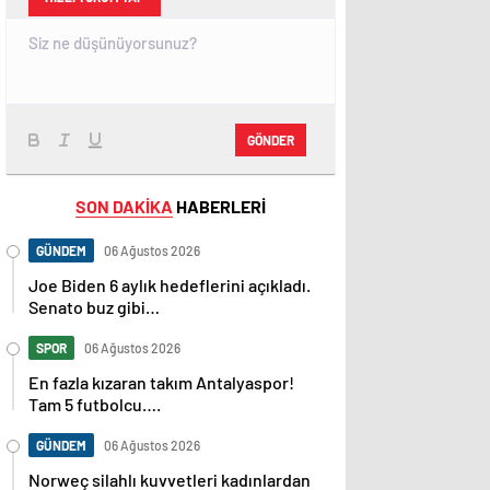
GÖNDER
SON DAKİKA
HABERLERİ
GÜNDEM
06 Ağustos 2026
Joe Biden 6 aylık hedeflerini açıkladı.
Senato buz gibi…
SPOR
06 Ağustos 2026
En fazla kızaran takım Antalyaspor!
Tam 5 futbolcu….
GÜNDEM
06 Ağustos 2026
Norweç silahlı kuvvetleri kadınlardan