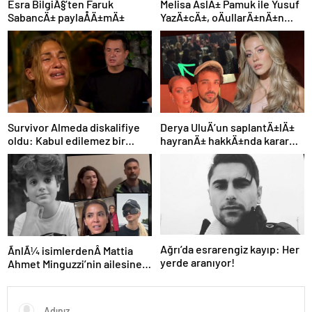
Esra BilgiÃ§’ten Faruk
Melisa AslÄ± Pamuk ile Yusuf
SabancÄ± paylaÅÄ±mÄ±
YazÄ±cÄ±, oÄullarÄ±nÄ±n
yÃ¼zÃ¼nÃ¼ ilk kez
gÃ¶sterdi
Survivor Almeda diskalifiye
Derya UluÄ’un saplantÄ±lÄ±
oldu: Kabul edilemez bir
hayranÄ± hakkÄ±nda karar
durum!
Ã§Ä±ktÄ±: Adalet yerini
buldu
Ağrı’da esrarengiz kayıp: Her
ÃnlÃ¼ isimlerdenÂ Mattia
yerde aranıyor!
Ahmet Minguzzi’nin ailesine
destek