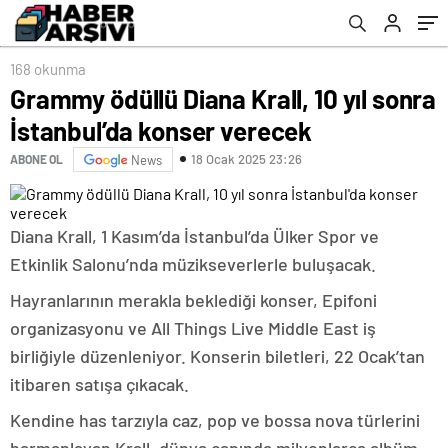
168 okunma
Grammy ödüllü Diana Krall, 10 yıl sonra
İstanbul’da konser verecek
18 Ocak 2025 23:26
ABONE OL
News
Diana Krall, 1 Kasım’da İstanbul’da Ülker Spor ve
Etkinlik Salonu’nda müzikseverlerle buluşacak.
Hayranlarının merakla beklediği konser, Epifoni
organizasyonu ve All Things Live Middle East iş
birliğiyle düzenleniyor. Konserin biletleri, 22 Ocak’tan
itibaren satışa çıkacak.
Kendine has tarzıyla caz, pop ve bossa nova türlerini
harmanlayan Krall, dünya çapında milyonlarca albüm