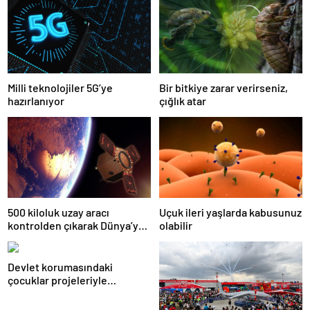
Milli teknolojiler 5G’ye
Bir bitkiye zarar verirseniz,
hazırlanıyor
çığlık atar
500 kiloluk uzay aracı
Uçuk ileri yaşlarda kabusunuz
kontrolden çıkarak Dünya’ya
olabilir
düşecek
Devlet korumasındaki
çocuklar projeleriyle
TEKNOFEST KKTC’de