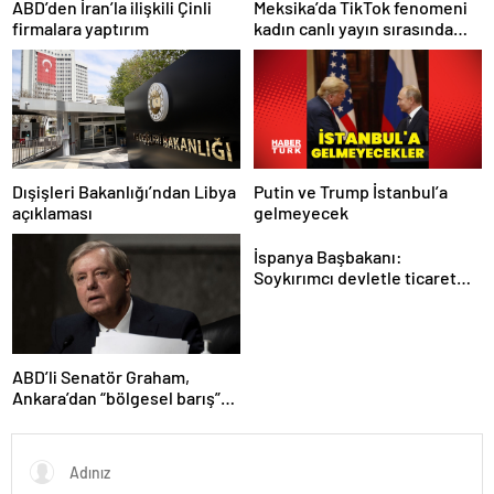
ABD’den İran’la ilişkili Çinli
Meksika’da TikTok fenomeni
firmalara yaptırım
kadın canlı yayın sırasında
öldürüldü
Putin ve Trump İstanbul’a
Dışişleri Bakanlığı’ndan Libya
gelmeyecek
açıklaması
İspanya Başbakanı:
Soykırımcı devletle ticaret
yapmayız
ABD’li Senatör Graham,
Ankara’dan “bölgesel barış”
mesajı paylaştı