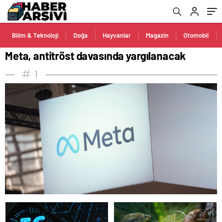
Bilim & Teknoloji
Doğa
Hayvanlar
Magazin
Otomobil
Meta, antitröst davasında yargılanacak
1