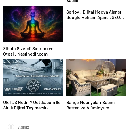
Seçilir
Serjoy : Dijital Medya Ajansı,
Google Reklam Ajansı, SEO
Ajansı ve Web Tasarım Ajansı
Zihnin Gizemli Sınırları ve
Ötesi : Nasılnedir.com
UETDS Nedir ? Uetds.com İle
Bahçe Mobilyaları Seçimi
Akıllı Dijital Taşımacılık
Rattan ve Alüminyum
Yazılımı
Rehberi