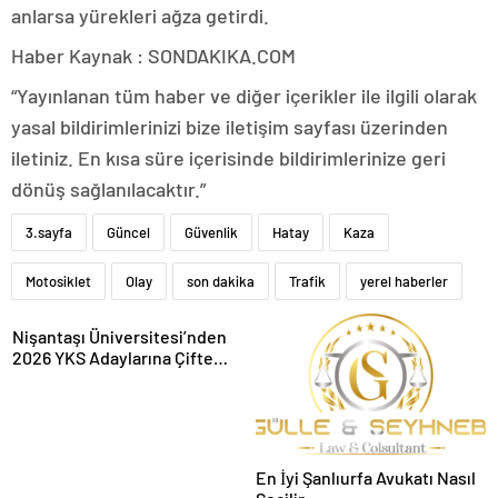
anlarsa yürekleri ağza getirdi.
Haber Kaynak : SONDAKIKA.COM
“Yayınlanan tüm haber ve diğer içerikler ile ilgili olarak
yasal bildirimlerinizi bize iletişim sayfası üzerinden
iletiniz. En kısa süre içerisinde bildirimlerinize geri
dönüş sağlanılacaktır.”
3.sayfa
Güncel
Güvenlik
Hatay
Kaza
Motosiklet
Olay
son dakika
Trafik
yerel haberler
Nişantaşı Üniversitesi’nden
2026 YKS Adaylarına Çifte
Güvence: Sabit Ücret ve
Kesintisiz Burs
En İyi Şanlıurfa Avukatı Nasıl