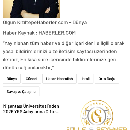
Olgun Kızıltepe
Haberler.com – Dünya
Haber Kaynak : HABERLER.COM
“Yayınlanan tüm haber ve diğer içerikler ile ilgili olarak
yasal bildirimlerinizi bize iletişim sayfası üzerinden
iletiniz. En kısa süre içerisinde bildirimlerinize geri
dönüş sağlanılacaktır.”
Dünya
Güncel
Hasan Nasrallah
İsrail
Orta Doğu
Savaş ve Çatışma
Nişantaşı Üniversitesi’nden
2026 YKS Adaylarına Çifte
Güvence: Sabit Ücret ve
Kesintisiz Burs