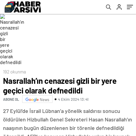
192 okunma
Nasrallah’ın cenazesi gizli bir yere
geçici olarak defnedildi
4 Ekim 2024 13:41
ABONE OL
News
27 Eylül’de İsrail Lübnan’a yönelik saldırısı sonucu
öldürülen Hizbullah Genel Sekreteri Hasan Nasrallah’ın
naaşının bugün düzenlenen bir törenle defnedildiği