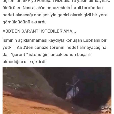
öğrenildi. AFP’ye konuşan Hizbullah’a yakın bir kaynak,
öldürülen Nasrallah’ın cenazesinin İsrail tarafından
hedef alınacağı endişesiyle geçici olarak gizli bir yere
gömüldüğünü aktardı.
ABD’DEN GARANTİ İSTEDİLER AMA…
İsminin açıklanmaması kaydıyla konuşan Lübnanlı bir
yetkili, ABD’den cenaze törenini hedef almayacağına
dair “garanti” istendiğini ancak bunun başarılı
olmadığını dile getirdi.