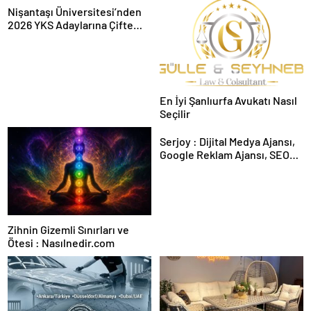
Nişantaşı Üniversitesi’nden
2026 YKS Adaylarına Çifte
Güvence: Sabit Ücret ve
Kesintisiz Burs
En İyi Şanlıurfa Avukatı Nasıl
Seçilir
Serjoy : Dijital Medya Ajansı,
Google Reklam Ajansı, SEO
Ajansı ve Web Tasarım Ajansı
Zihnin Gizemli Sınırları ve
Ötesi : Nasılnedir.com