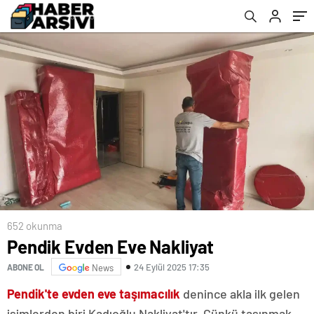
652 okunma
Pendik Evden Eve Nakliyat
24 Eylül 2025 17:35
ABONE OL
News
Pendik'te evden eve taşımacılık
denince akla ilk gelen
isimlerden biri Kadıoğlu Nakliyat'tır. Çünkü taşınmak,