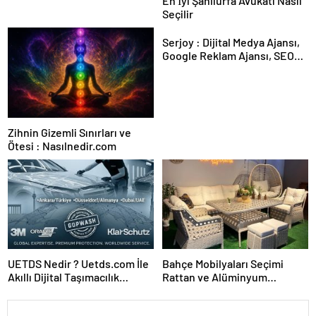
En İyi Şanlıurfa Avukatı Nasıl
Seçilir
Serjoy : Dijital Medya Ajansı,
Google Reklam Ajansı, SEO
Ajansı ve Web Tasarım Ajansı
Zihnin Gizemli Sınırları ve
Ötesi : Nasılnedir.com
UETDS Nedir ? Uetds.com İle
Bahçe Mobilyaları Seçimi
Akıllı Dijital Taşımacılık
Rattan ve Alüminyum
Yazılımı
Rehberi