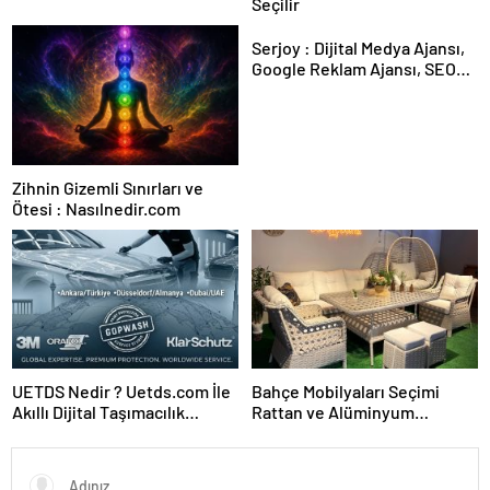
Seçilir
Serjoy : Dijital Medya Ajansı,
Google Reklam Ajansı, SEO
Ajansı ve Web Tasarım Ajansı
Zihnin Gizemli Sınırları ve
Ötesi : Nasılnedir.com
UETDS Nedir ? Uetds.com İle
Bahçe Mobilyaları Seçimi
Akıllı Dijital Taşımacılık
Rattan ve Alüminyum
Yazılımı
Rehberi