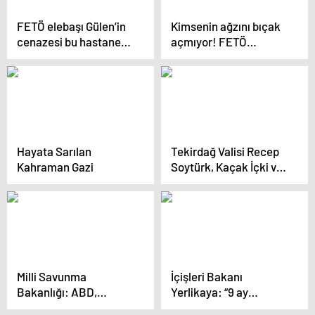
FETÖ elebaşı Gülen’in
Kimsenin ağzını bıçak
cenazesi bu hastanede
açmıyor! FETÖ
tutuluyor! Odası
elebaşının doğduğu
görüntülendi
köyde dikkat çeken
görüntüler
Hayata Sarılan
Tekirdağ Valisi Recep
Kahraman Gazi
Soytürk, Kaçak İçki ve
Sigara
Operasyonlarıyla 6
Milyon TL Vergi Kaybını
Önledi
Milli Savunma
İçişleri Bakanı
Bakanlığı: ABD,
Yerlikaya: “9 ay
PKK/YPG terör
boyunca göçle ilgili 5