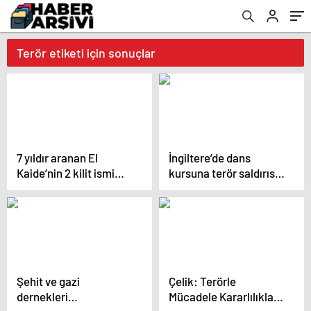
Terör etiketi için sonuçlar
7 yıldır aranan El
İngiltere’de dans
Kaide’nin 2 kilit ismi
kursuna terör saldırısı:
İstanbul’da yakalandı
3 çocuk öldürüldü
Şehit ve gazi
Çelik: Terörle
dernekleri
Mücadele Kararlılıkla