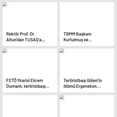
üretimimizin olduğu bir
noktaya çok planlı bir
saldırı gerçekleştirildi”
Rektör Prof. Dr.
TBMM Başkanı
Altun’dan TUSAŞ’a
Kurtulmuş ve
geçmiş olsun ziyareti
Cumhurbaşkanı
Yardımcısı Yılmaz’dan
TUSAŞ’a ziyaret
FETÖ firarisi Ekrem
Teröristbaşı Gülen’in
Dumanlı, teröristbaşı
ölümü Ergenekon
Fethullah Gülen’in ölüm
kumpas davalarında ilk
anını anlattı
duruşmanın yıl
dönümüne rastladı