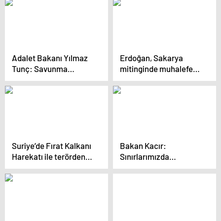
Modernizasyonu
ulaştı
Açıklaması
Adalet Bakanı Yılmaz
Erdoğan, Sakarya
Tunç: Savunma
mitinginde muhalefete
Sanayiinde Yerlilik
ağır eleştirilerde
Oranı Yüzde 80 Oldu
bulundu
Suriye’de Fırat Kalkanı
Bakan Kacır:
Harekatı ile terörden
Sınırlarımızda
arındırılan Bab ilçesi
Teröristan’a İzin
güvenli liman oldu
Vermeyeceğiz