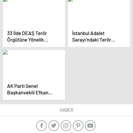
Kararı Bakanımızın
Onayına Sunulacaktır.
33 İlde DEAŞ Terör
İstanbul Adalet
Örgütüne Yönelik
Sarayı’ndaki Terör
Operasyon: 147 Şüpheli
Saldırısı Engellendi
Yakalandı
AK Parti Genel
Başkanvekili Efkan
Ala: ‘Türkiye bir
facianın eşiğinden
HABER
dönmüş’