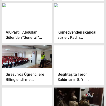
İmamoğlu’nu kınadı
Sürecek
AK Partili Abdullah
Komedyenden skandal
Güler’den “Genel af”
sözler: Kadın
iddialarına net yanıt
teröristler görmek beni
gururlandırıyor
Giresun’da Öğrencilere
Beşiktaş’ta Terör
Bilinçlendirme
Saldırısının 8. Yıl
Eğitimleri
Dönümü Anması