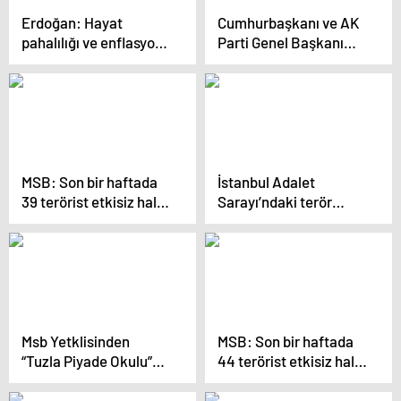
Erdoğan: Hayat
Cumhurbaşkanı ve AK
pahalılığı ve enflasyon
Parti Genel Başkanı
sorunlarını çözecek
Erdoğan, Rize
olan yine biziz
mitinginde konuştu: (1)
MSB: Son bir haftada
İstanbul Adalet
39 terörist etkisiz hale
Sarayı’ndaki terör
getirildi
saldırısında Sabancı
suikastinin firari sanığı
da şüpheliler arasında
Msb Yetklisinden
MSB: Son bir haftada
“Tuzla Piyade Okulu”
44 terörist etkisiz hale
Açıklaması: Yüksek
getirildi
Disiplin Kurulu’nun