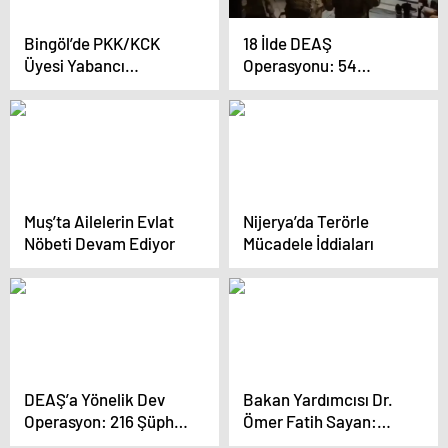
Bingöl’de PKK/KCK
18 İlde DEAŞ
Üyesi Yabancı
Operasyonu: 54
Tutuklandı
Şüpheli Yakalandı
Muş’ta Ailelerin Evlat
Nijerya’da Terörle
Nöbeti Devam Ediyor
Mücadele İddiaları
DEAŞ’a Yönelik Dev
Bakan Yardımcısı Dr.
Operasyon: 216 Şüpheli
Ömer Fatih Sayan:
Yakalandı
“Bizim yerli ve milli