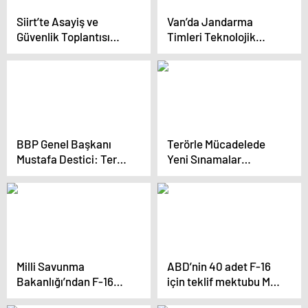
Siirt’te Asayiş ve
Van’da Jandarma
Güvenlik Toplantısı
Timleri Teknolojik
Yapıldı
İmkanlarla Huzur ve
Güvenliği Sağlıyor
BBP Genel Başkanı
Terörle Mücadelede
Mustafa Destici: Terör
Yeni Sınamalar
örgütleriyle iş
Panelinde Diplomasi ve
yapılamaz
Uluslararası
Dayanışmanın Önemi
Vurgulandı
Milli Savunma
ABD’nin 40 adet F-16
Bakanlığı’ndan F-16
için teklif mektubu Milli
Tedarik ve
Savunma Bakanlığı’na