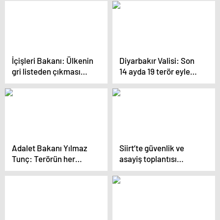
örgütüne destek
bin 881 operasyon
vermeye devam ediyor
yaptık”
İçişleri Bakanı: Ülkenin
Diyarbakır Valisi: Son
gri listeden çıkması
14 ayda 19 terör eylemi
büyük önem taşıyor
engellendi
Adalet Bakanı Yılmaz
Siirt’te güvenlik ve
Tunç: Terörün her
asayiş toplantısı
türlüsünün kökünü
gerçekleştirildi
kazıyıncaya
mücadelemiz devam
edecek