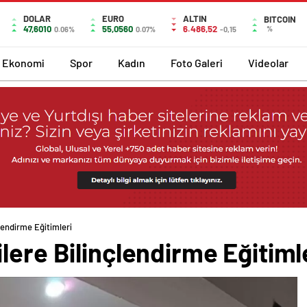
DOLAR
EURO
ALTIN
BITCOIN
47,6010
55,0560
6.486,52
%
0.06%
0.07%
-0,15
Ekonomi
Spor
Kadın
Foto Galeri
Videolar
lendirme Eğitimleri
lere Bilinçlendirme Eğitiml