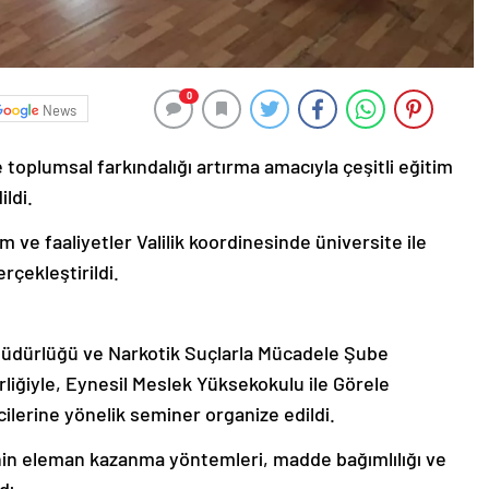
0
News
 toplumsal farkındalığı artırma amacıyla çeşitli eğitim
ildi.
m ve faaliyetler Valilik koordinesinde üniversite ile
rçekleştirildi.
dürlüğü ve Narkotik Suçlarla Mücadele Şube
rliğiyle, Eynesil Meslek Yüksekokulu ile Görele
ilerine yönelik seminer organize edildi.
nin eleman kazanma yöntemleri, madde bağımlılığı ve
dı.