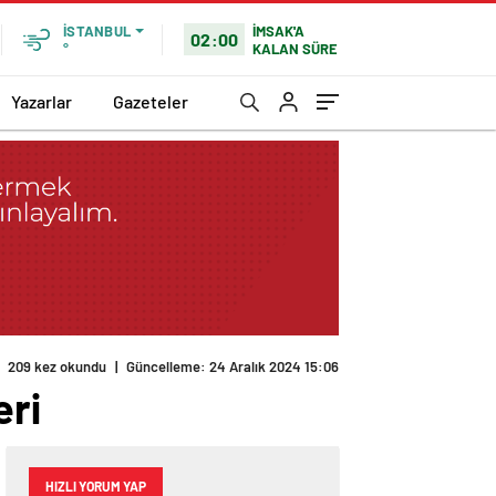
İMSAK'A
İSTANBUL
02:00
KALAN SÜRE
°
Yazarlar
Gazeteler
209 kez okundu
|
Güncelleme: 24 Aralık 2024 15:06
eri
HIZLI YORUM YAP