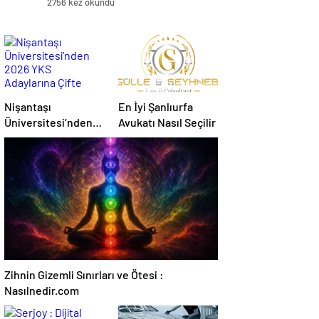
2756 kez okundu
Nişantaşı
En İyi Şanlıurfa
Üniversitesi’nden
Avukatı Nasıl Seçilir
2026 YKS
Adaylarına Çifte
Güvence: Sabit
Ücret ve Kesintisiz
Burs
Zihnin Gizemli Sınırları ve Ötesi :
Nasılnedir.com