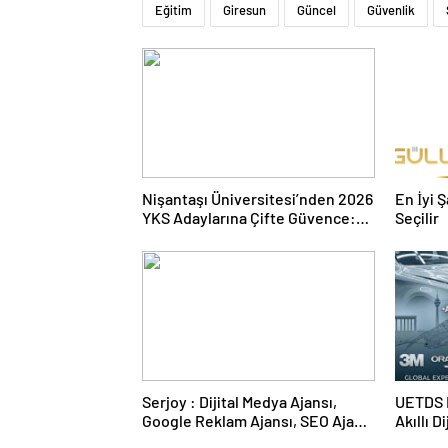
Eğitim
Giresun
Güncel
Güvenlik
Nişantaşı Üniversitesi’nden 2026
En İyi 
YKS Adaylarına Çifte Güvence:
Seçilir
Sabit Ücret ve Kesintisiz Burs
Serjoy : Dijital Medya Ajansı,
UETDS N
Google Reklam Ajansı, SEO Ajansı
Akıllı D
ve Web Tasarım Ajansı