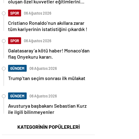
oluşan özel kuvvetler eğitimlerini
başlattı.
SPOR
06 Ağustos 2026
Cristiano Ronaldo’nun akıllara zarar
tüm kariyerinin istatistiğini çıkardık !
SPOR
06 Ağustos 2026
Galatasaray’a kötü haber! Monaco’dan
flaş Onyekuru kararı.
GÜNDEM
06 Ağustos 2026
Trump’tan seçim sonrası ilk mülakat
GÜNDEM
06 Ağustos 2026
Avusturya başbakanı Sebastian Kurz
ile ilgili bilinmeyenler
KATEGORİNİN POPÜLERLERİ