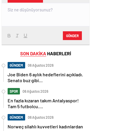
GÖNDER
SON DAKİKA
HABERLERİ
GÜNDEM
06 Ağustos 2026
Joe Biden 6 aylık hedeflerini açıkladı.
Senato buz gibi…
SPOR
06 Ağustos 2026
En fazla kızaran takım Antalyaspor!
Tam 5 futbolcu….
GÜNDEM
06 Ağustos 2026
Norweç silahlı kuvvetleri kadınlardan