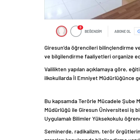
0
BEĞENDİM
ABONE OL
Giresun’da öğrencileri bilinçlendirme ve
ve bilgilendirme faaliyetleri organize ed
Valilikten yapılan açıklamaya göre, eğiti
ilkokullarda İl Emniyet Müdürlüğünce ge
Bu kapsamda Terörle Mücadele Şube Mü
Müdürlüğü ile Giresun Üniversitesi iş bi
Uygulamalı Bilimler Yüksekokulu öğrenc
Seminerde, radikalizm, terör örgütleri
zararları konularında bilgilendirme yapıl