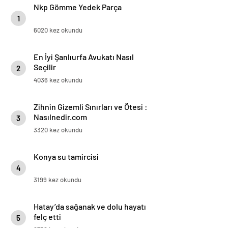
Nkp Gömme Yedek Parça
1
6020 kez okundu
En İyi Şanlıurfa Avukatı Nasıl
Seçilir
2
4036 kez okundu
Zihnin Gizemli Sınırları ve Ötesi :
Nasılnedir.com
3
3320 kez okundu
Konya su tamircisi
4
3199 kez okundu
Hatay’da sağanak ve dolu hayatı
felç etti
5