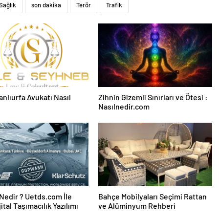
Sağlık
son dakika
Terör
Trafik
Şanlıurfa Avukatı Nasıl
Zihnin Gizemli Sınırları ve Ötesi :
Nasılnedir.com
edir ? Uetds.com İle
Bahçe Mobilyaları Seçimi Rattan
ijital Taşımacılık Yazılımı
ve Alüminyum Rehberi