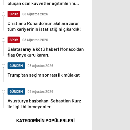
oluşan özel kuvvetler eğitimlerini
başlattı.
SPOR
08 Ağustos 2026
Cristiano Ronaldo’nun akıllara zarar
tüm kariyerinin istatistiğini çıkardık !
SPOR
08 Ağustos 2026
Galatasaray’a kötü haber! Monaco’dan
flaş Onyekuru kararı.
GÜNDEM
08 Ağustos 2026
Trump’tan seçim sonrası ilk mülakat
GÜNDEM
08 Ağustos 2026
Avusturya başbakanı Sebastian Kurz
ile ilgili bilinmeyenler
KATEGORİNİN POPÜLERLERİ