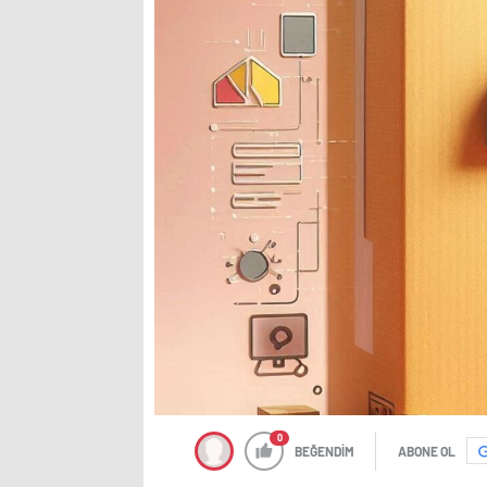
0
BEĞENDİM
ABONE OL