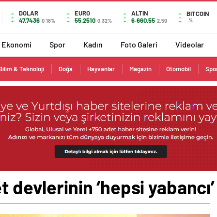
DOLAR
EURO
ALTIN
BITCOIN
47,7436
55,2510
6.660,55
%
0.18%
0.32%
2,59
Ekonomi
Spor
Kadın
Foto Galeri
Videolar
Bilim & Teknoloji
Doğa
Hayvanlar
Magazin
Otomobil
Spo
t devlerinin ‘hepsi yabancı’