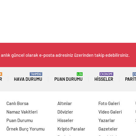
 anlık güncel olarak e-posta adresiniz üzerinden takip edebilirsiniz.
K
TAHMİNİ
LİG
EKONOMİ
E
R
HAVA DURUMU
PUAN DURUMU
HISSELER
PARI
Canlı Borsa
Altınlar
Foto Galeri
Namaz Vakitleri
Dövizler
Video Galeri
Puan Durumu
Hisseler
Yazarlar
Örnek Burç Yorumu
Kripto Paralar
Gazeteler