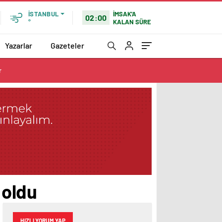
İMSAK'A
İSTANBUL
02:00
KALAN SÜRE
°
Yazarlar
Gazeteler
r
 oldu
HIZLI YORUM YAP