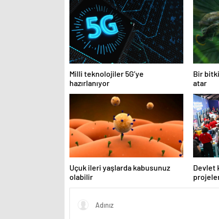
Milli teknolojiler 5G’ye
Bir bitk
hazırlanıyor
atar
Uçuk ileri yaşlarda kabusunuz
Devlet 
olabilir
projel