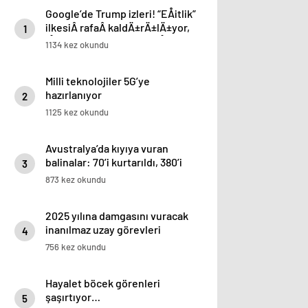
Google’de Trump izleri! “EÅitlik”
ilkesiÂ rafaÂ kaldÄ±rÄ±lÄ±yor,
1
iÅe alÄ±m sÃ¼reci deÄiÅiyor
1134 kez okundu
Milli teknolojiler 5G’ye
hazırlanıyor
2
1125 kez okundu
Avustralya’da kıyıya vuran
balinalar: 70’i kurtarıldı, 380’i
3
öldü
873 kez okundu
2025 yılına damgasını vuracak
inanılmaz uzay görevleri
4
756 kez okundu
Hayalet böcek görenleri
şaşırtıyor…
5