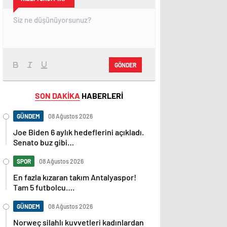
GÖNDER
SON DAKİKA
HABERLERİ
GÜNDEM
08 Ağustos 2026
Joe Biden 6 aylık hedeflerini açıkladı.
Senato buz gibi…
SPOR
08 Ağustos 2026
En fazla kızaran takım Antalyaspor!
Tam 5 futbolcu….
GÜNDEM
08 Ağustos 2026
Norweç silahlı kuvvetleri kadınlardan