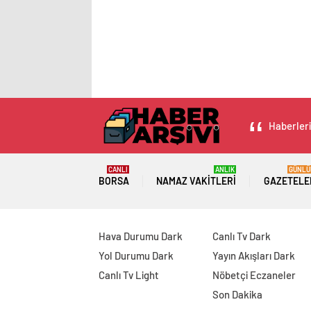
Haberleri
CANLI
ANLIK
GÜNLÜ
BORSA
NAMAZ VAKITLERI
GAZETELE
Hava Durumu Dark
Canlı Tv Dark
Yol Durumu Dark
Yayın Akışları Dark
Canlı Tv Light
Nöbetçi Eczaneler
Son Dakika