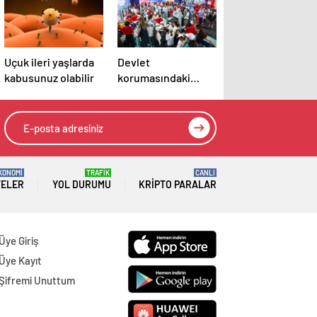
Uçuk ileri yaşlarda
Devlet
kabusunuz olabilir
korumasındaki
çocuklar
projeleriyle
TEKNOFEST
KKTC’de
KONOMİ
TRAFİK
CANLI
TELER
YOL DURUMU
KRIPTO PARALAR
Üye Giriş
Üye Kayıt
Şifremi Unuttum