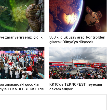
iye zarar verirseniz, çığlık
500 kiloluk uzay aracı kontrolden
çıkarak Dünya’ya düşecek
korumasındaki çocuklar
KKTC’de TEKNOFEST heyecanı
eriyle TEKNOFEST KKTC’de
devam ediyor